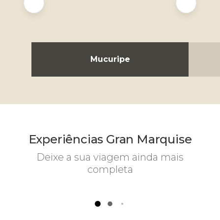
Mucuripe
CONTEMPORÁNEO Av. Beira Mar,
CON
3980 - Dentro do Hotel Gran
Marquise
Saiba mais
Experiências Gran Marquise
Deixe a sua viagem ainda mais
completa